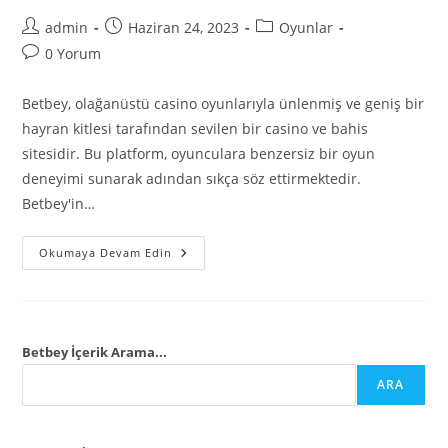
Post
Post
Post
admin
Haziran 24, 2023
Oyunlar
author:
published:
category:
Post
0 Yorum
comments:
Betbey, olağanüstü casino oyunlarıyla ünlenmiş ve geniş bir
hayran kitlesi tarafından sevilen bir casino ve bahis
sitesidir. Bu platform, oyunculara benzersiz bir oyun
deneyimi sunarak adından sıkça söz ettirmektedir.
Betbey'in…
Betbey
Okumaya Devam Edin
Casino
Betbey İçerik Arama...
ARA