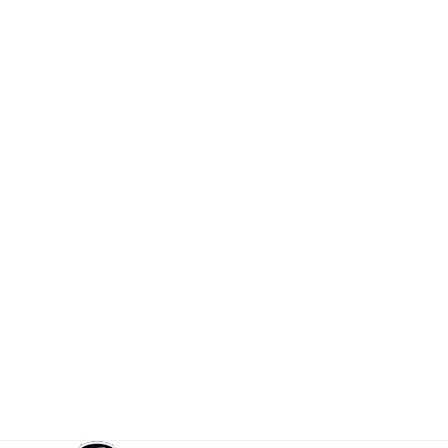
Skip
to